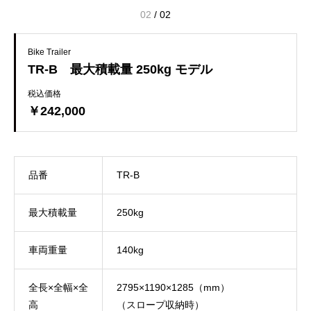
02
/
02
Bike Trailer
TR-B 最大積載量 250kg モデル
税込価格
￥242,000
品番
TR-B
最大積載量
250kg
車両重量
140kg
全長×全幅×全
2795×1190×1285（mm）
高
（スロープ収納時）