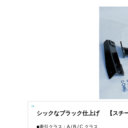
シックなブラック仕上げ 【スチ
■牽引クラス：A / B / C クラス