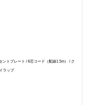
トプレート / 6芯コード（配線1.5m） / ク
タイラップ