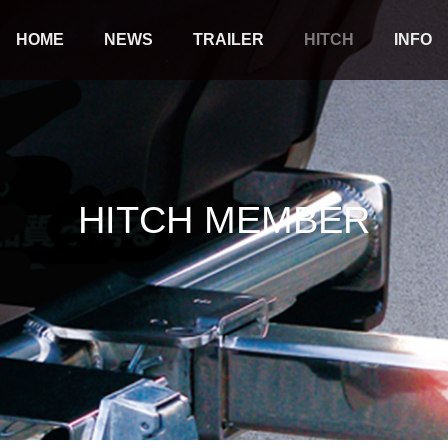
HOME
NEWS
TRAILER
HITCH
INFO
H
I
T
C
H
M
E
M
B
E
R
Cargo Trailer
Boat Trailer