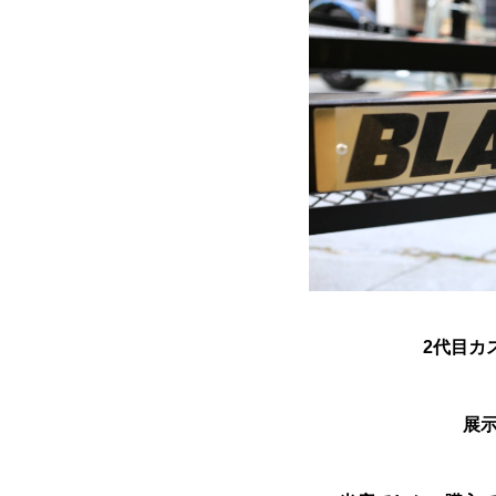
2代目カ
展